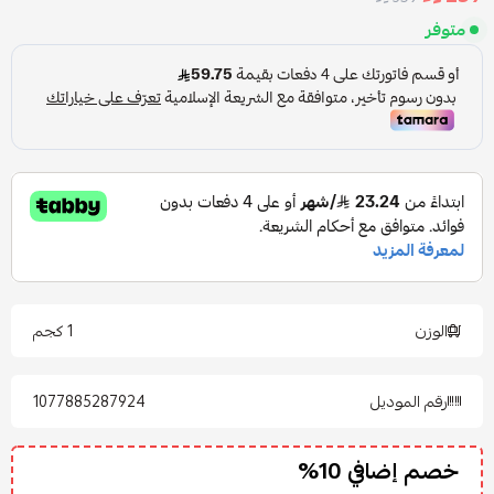
متوفر
الوزن
1 كجم
رقم الموديل
1077885287924
خصم إضافي 10%