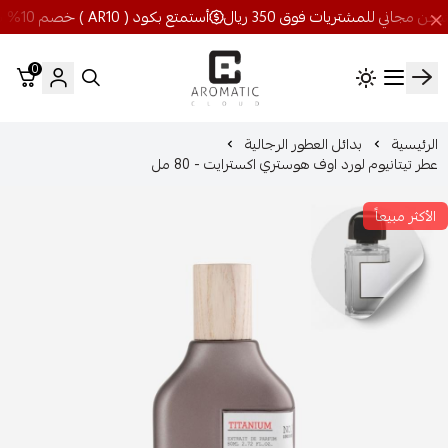
أستمتع بكود ( AR10 ) خصم 10% شحن مجاني للمشتريات فوق 350 ريال
0
اروماتيك كلاود
الرئيسية
بدائل العطور الرجالية
عطر تيتانيوم لورد اوف هوستري اكسترايت - 80 مل
الأكثر مبيعاً