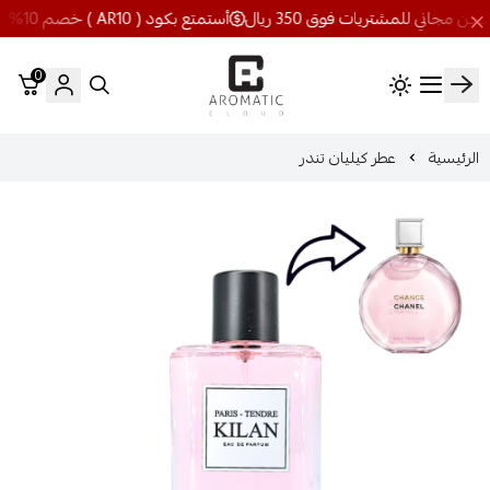
أستمتع بكود ( AR10 ) خصم 10% شحن مجاني للمشتريات فوق 350 ريال
0
اروماتيك كلاود
الرئيسية
عطر كيليان تندر