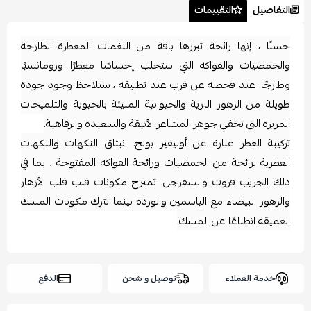
التفاصيل
التقييمات
حسنًا ، إنها رائحة تبرزها باقة من النغمات المعطرة الطازجة
والحمضيات والفواكه التي ستجلب إحساسًا معطرًا ورومانسيًا
وطازجًا. عند فحصه عن قرب عند تطبيقه ، ستلاحظ وجود جودة
طويلة من الزهور البرية والحيوانية المليئة بالحيوية والتلميحات
المريرة التي تخفي جوهر المشاعر الأنيقة والسعيدة والرفاهية.
تركيبة العطر عبارة عن أوليفير بولج. انبثاق النكهات والنكهات
العطرية لرائحة من الحمضيات ورائحة الفواكه المفتوحة ، بما في
ذلك الجريب فروت والسفرجل. تمتزج مكونات قلب قلب الأزهار
والزهور البيضاء مع الياسمين والوردة بينما تترك مكونات المسك
العميقة انطباعًا عن المسك.
خدمة العملاء
توصيل و شحن
الدفع